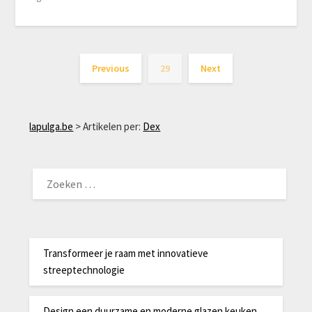
Previous
29
Next
lapulga.be
>
Artikelen per:
Dex
ZOEKEN
NAAR:
Transformeer je raam met innovatieve
streeptechnologie
Design een duurzame en moderne glazen keuken