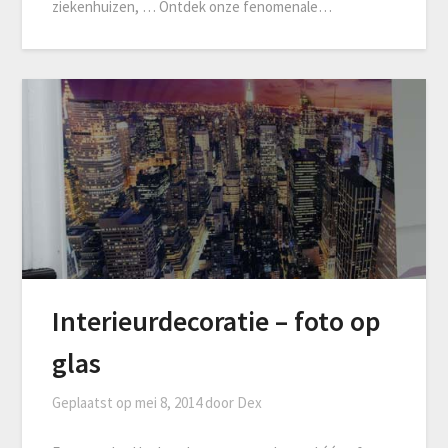
ziekenhuizen, … Ontdek onze fenomenale…
Interieurdecoratie – foto op
glas
Geplaatst op
mei 8, 2014
door
Dex