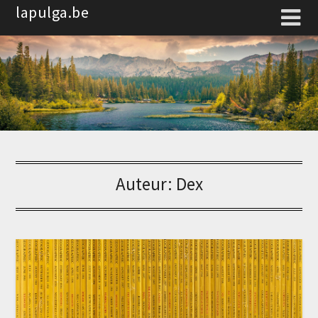
Spring
lapulga.be
naar
de
inhoud
Auteur:
Dex