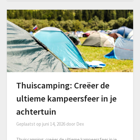
Thuiscamping: Creëer de
ultieme kampeersfeer in je
achtertuin
Geplaatst op
juni 14, 2026
door
Dex
Thuiscamping: creëer de ultieme kampeersfeer in je