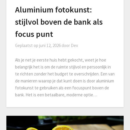
Aluminium fotokunst:
stijlvol boven de bank als
focus punt
Geplaatst op
juni 12, 2026
door
Dex
Als je net je eerste huis hebt gekocht, weet je hoe
belangrijk het is om de ruimte stijlvol en persoonlijk in
te richten zonder het budget te overschrijden. Een van
de manieren waarop je dat kunt doen is door aluminium
fotokunst te gebruiken als een focuspunt boven de
bank. Het is een betaalbare, moderne optie…