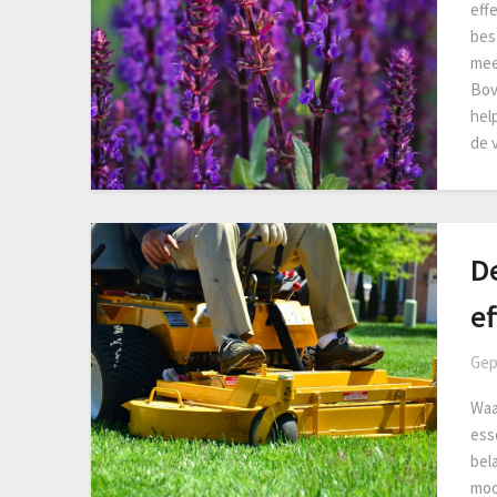
effe
best
mee
Bov
hel
de 
D
e
Gep
Waa
ess
bel
moo