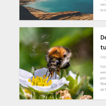
vera
te 
D
t
Gep
Fot
een
pos
Maar
op 