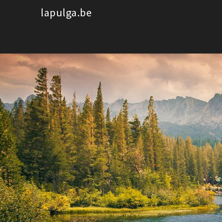
Spring
lapulga.be
naar
de
inhoud