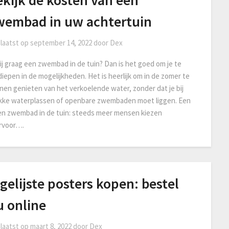
ekijk de kosten van een
wembad in uw achtertuin
laatst op
september 14, 2022
door
Dex
jij graag een zwembad in de tuin? Dan is het goed om je te
diepen in de mogelijkheden. Het is heerlijk om in de zomer te
nen genieten van het verkoelende water, zonder dat je bij
kke waterplassen of openbare zwembaden moet liggen. Een
en zwembad in de tuin: steeds meer mensen kiezen
rvoor….
gelijste posters kopen: bestel
u online
laatst op
maart 8, 2022
door
Dex