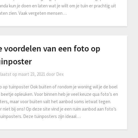
nda kun je doen en laten wat je wilt om je tuin er prachtig uit
laten zien. Vaak vergeten mensen…
e voordelen van een foto op
uinposter
laatst op
maart 23, 2021
door
Dex
o op tuinposter Ook buiten of rondom je woning wil je de boel
 beetje opleuken. Voor binnen heb je veel keuze qua foto’s en
ters, maar voor buiten valt het aanbod soms ietwat tegen.
 niet bij ons! Op deze site vind je een ruim aanbod aan foto’s
tuinposters. Deze tuinposters zijn ideaal…