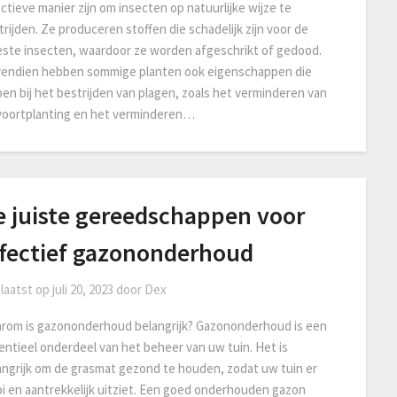
ctieve manier zijn om insecten op natuurlijke wijze te
rijden. Ze produceren stoffen die schadelijk zijn voor de
ste insecten, waardoor ze worden afgeschrikt of gedood.
endien hebben sommige planten ook eigenschappen die
pen bij het bestrijden van plagen, zoals het verminderen van
voortplanting en het verminderen…
e juiste gereedschappen voor
ffectief gazononderhoud
laatst op
juli 20, 2023
door
Dex
rom is gazononderhoud belangrijk? Gazononderhoud is een
entieel onderdeel van het beheer van uw tuin. Het is
angrijk om de grasmat gezond te houden, zodat uw tuin er
i en aantrekkelijk uitziet. Een goed onderhouden gazon