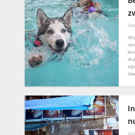
B
z
Gep
Wil 
ver
kun
dru
eig
daa
In
n
Gep