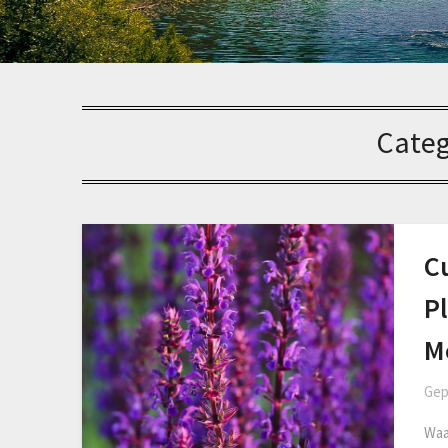
Categ
C
P
M
Gep
Waa