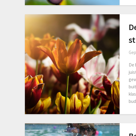
De
st
Gep
De 
jui
gew
bui
kla
bud