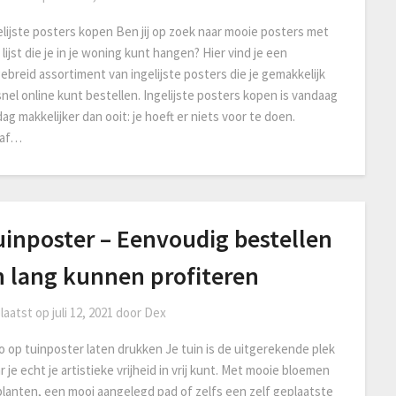
elijste posters kopen Ben jij op zoek naar mooie posters met
lijst die je in je woning kunt hangen? Hier vind je een
gebreid assortiment van ingelijste posters die je gemakkelijk
snel online kunt bestellen. Ingelijste posters kopen is vandaag
ag makkelijker dan ooit: je hoeft er niets voor te doen.
naf…
uinposter – Eenvoudig bestellen
n lang kunnen profiteren
laatst op
juli 12, 2021
door
Dex
o op tuinposter laten drukken Je tuin is de uitgerekende plek
 je echt je artistieke vrijheid in vrij kunt. Met mooie bloemen
planten, een mooi aangelegd pad of zelfs een zelf geplaatste