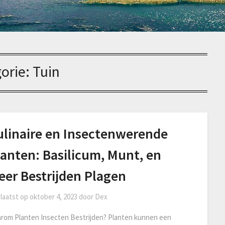
orie:
Tuin
ulinaire en Insectenwerende
lanten: Basilicum, Munt, en
eer Bestrijden Plagen
laatst op
oktober 4, 2023
door
Dex
rom Planten Insecten Bestrijden? Planten kunnen een