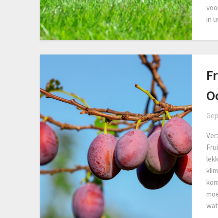
voo
in 
F
O
Gep
Ver
Fru
lek
kli
kom
moe
wa