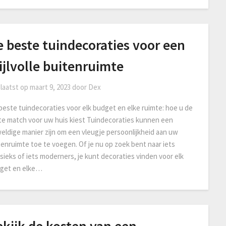
 beste tuindecoraties voor een
ijlvolle buitenruimte
laatst op
maart 9, 2023
door
Dex
beste tuindecoraties voor elk budget en elke ruimte: hoe u de
ste match voor uw huis kiest Tuindecoraties kunnen een
eldige manier zijn om een vleugje persoonlijkheid aan uw
tenruimte toe te voegen. Of je nu op zoek bent naar iets
ssieks of iets moderners, je kunt decoraties vinden voor elk
get en elke…