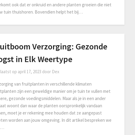
rkomt ook dat er onkruid en andere planten groeien die niet
uw tuin thuishoren. Bovendien helpt het bij…
ruitboom Verzorging: Gezonde
ogst in Elk Weertype
laatst op
april 17, 2023
door
Dex
zorging van fruitplanten in verschillende klimaten
itplanten zijn een geweldige manier om je tuin te vullen met
kere, gezonde voedingsmiddelen. Maar als je in een ander
maat woont dan waar de planten oorspronkelijk vandaan
en, moet je er rekening mee houden dat ze aangepast
ten worden aan jouw omgeving. In dit artikel bespreken we
t…