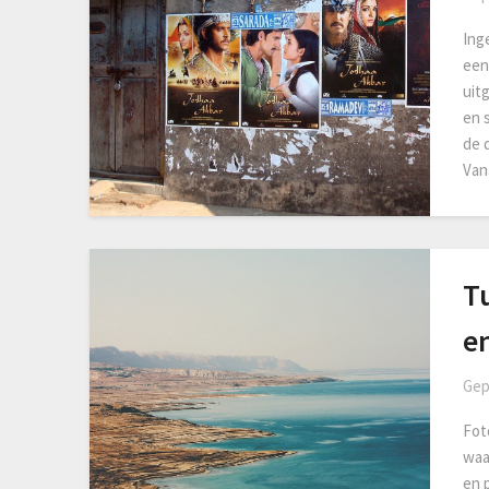
Ing
een 
uit
en 
de d
Va
T
e
Gep
Fot
waar
en 