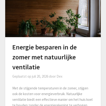
Energie besparen in de
zomer met natuurlijke
ventilatie
Geplaatst op
juli 20, 2026
door
Dex
Met de stijgende temperaturen in de zomer, stijgen
ook de kosten voor energieverbruik. Natuurlijke
ventilatie biedt een effectieve manier om het huis koel
te houden zonder de energierekening te verhogen.