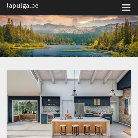
Spring
lapulga.be
naar
de
inhoud