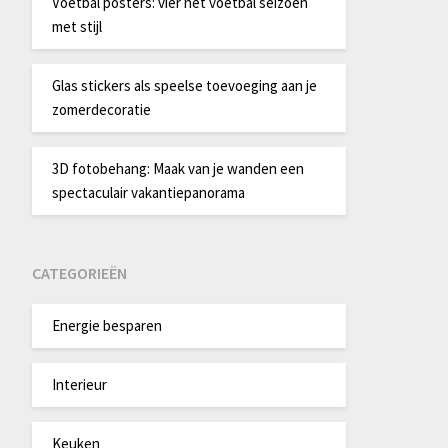
Voetbal posters: vier het voetbal seizoen
met stijl
Glas stickers als speelse toevoeging aan je
zomerdecoratie
3D fotobehang: Maak van je wanden een
spectaculair vakantiepanorama
CATEGORIEËN
Energie besparen
Interieur
Keuken