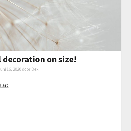
 decoration on size!
juni 16, 2020
door
Dex
l.art