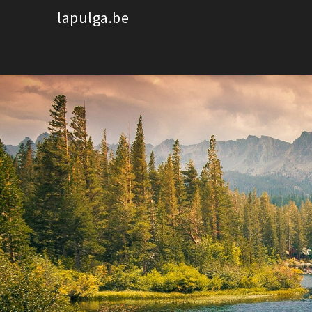
Spring
lapulga.be
naar
de
inhoud