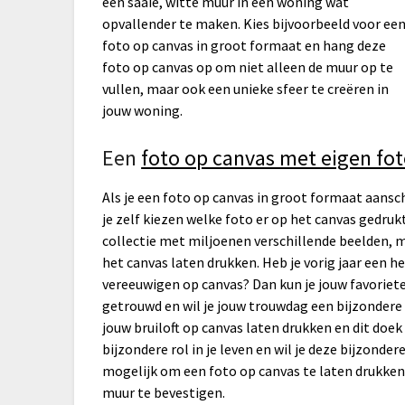
een saaie, witte muur in een woning wat
opvallender te maken. Kies bijvoorbeeld voor ee
foto op canvas in groot formaat en hang deze
foto op canvas op om niet alleen de muur op te
vullen, maar ook een unieke sfeer te creëren in
jouw woning.
Een
foto op canvas met eigen fo
Als je een foto op canvas in groot formaat aansc
je zelf kiezen welke foto er op het canvas gedruk
collectie met miljoenen verschillende beelden, m
het canvas laten drukken. Heb je vorig jaar een h
vereeuwigen op canvas? Dan kun je jouw favoriet
getrouwd en wil je jouw trouwdag een bijzondere 
jouw bruiloft op canvas laten drukken en dit do
bijzondere rol in je leven en wil je deze bijzonde
mogelijk om een foto op canvas te laten drukken 
muur te bevestigen.