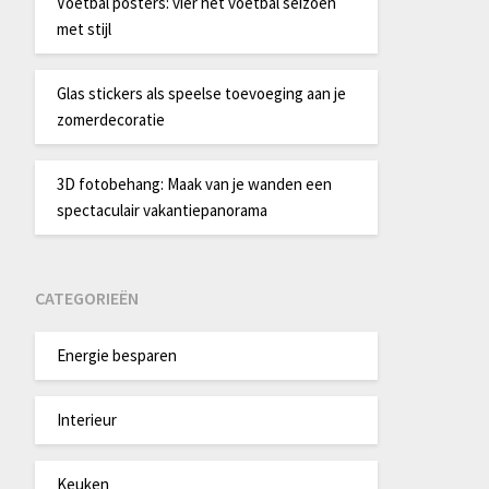
Voetbal posters: vier het voetbal seizoen
met stijl
Glas stickers als speelse toevoeging aan je
zomerdecoratie
3D fotobehang: Maak van je wanden een
spectaculair vakantiepanorama
CATEGORIEËN
Energie besparen
Interieur
Keuken