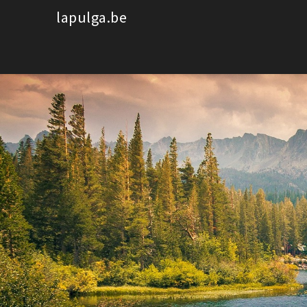
Spring
lapulga.be
naar
de
inhoud