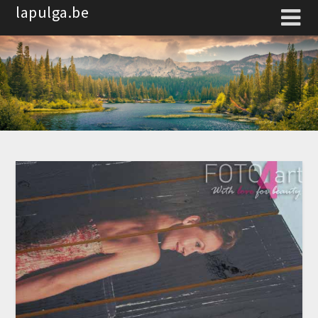
Spring
lapulga.be
naar
de
inhoud