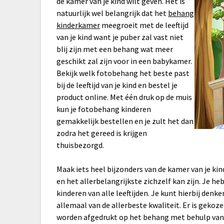
de kamer van je kind wilt geven. Het is
natuurlijk wel belangrijk dat het
behang
kinderkamer
meegroeit met de leeftijd
van je kind want je puber zal vast niet
blij zijn met een behang wat meer
geschikt zal zijn voor in een babykamer.
Bekijk welk fotobehang het beste past
bij de leeftijd van je kind en bestel je
product online. Met één druk op de muis
kun je fotobehang kinderen
gemakkelijk bestellen en je zult het dan
zodra het gereed is krijgen
thuisbezorgd.
Maak iets heel bijzonders van de kamer van je kin
en het allerbelangrijkste zichzelf kan zijn. Je h
kinderen van alle leeftijden. Je kunt hierbij denk
allemaal van de allerbeste kwaliteit. Er is gekoz
worden afgedrukt op het behang met behulp van e