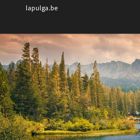
Spring
lapulga.be
naar
de
inhoud