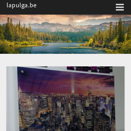
Spring
lapulga.be
naar
de
inhoud