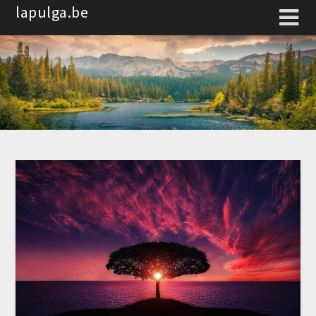
Spring
lapulga.be
naar
de
inhoud