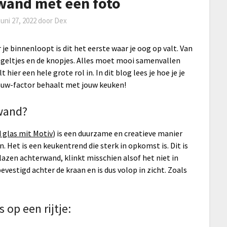
wand met een foto
juni 27, 2022
door
Dex
e binnenloopt is dit het eerste waar je oog op valt. Van
tegeltjes en de knopjes. Alles moet mooi samenvallen
hier een hele grote rol in. In dit blog lees je hoe je je
auw-factor behaalt met jouw keuken!
rwand?
glas mit Motiv
) is een duurzame en creatieve manier
. Het is een keukentrend die sterk in opkomst is. Dit is
glazen achterwand, klinkt misschien alsof het niet in
bevestigd achter de kraan en is dus volop in zicht. Zoals
op een rijtje: