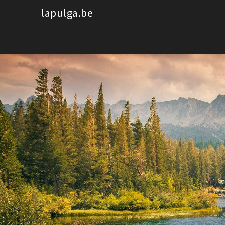
Spring
lapulga.be
naar
de
inhoud