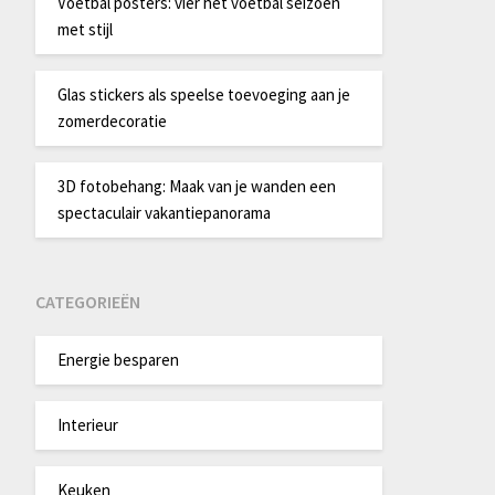
Voetbal posters: vier het voetbal seizoen
met stijl
Glas stickers als speelse toevoeging aan je
zomerdecoratie
3D fotobehang: Maak van je wanden een
spectaculair vakantiepanorama
CATEGORIEËN
Energie besparen
Interieur
Keuken