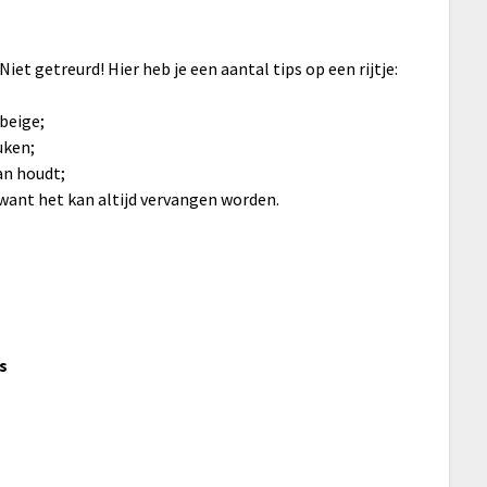
iet getreurd! Hier heb je een aantal tips op een rijtje:
 beige;
uken;
van houdt;
, want het kan altijd vervangen worden.
ps