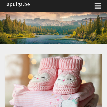
Spring
lapulga.be
naar
de
inhoud