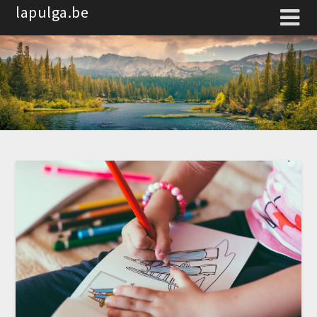
Spring
lapulga.be
naar
de
inhoud