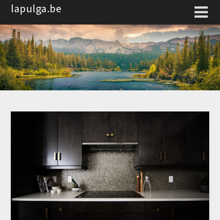
Spring
lapulga.be
naar
de
inhoud