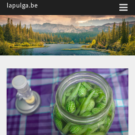
Spring
lapulga.be
naar
de
inhoud