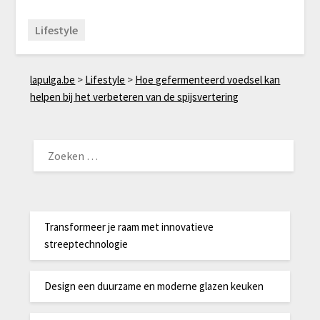
Lifestyle
lapulga.be
>
Lifestyle
>
Hoe gefermenteerd voedsel kan
helpen bij het verbeteren van de spijsvertering
ZOEKEN
NAAR:
Transformeer je raam met innovatieve
streeptechnologie
Design een duurzame en moderne glazen keuken