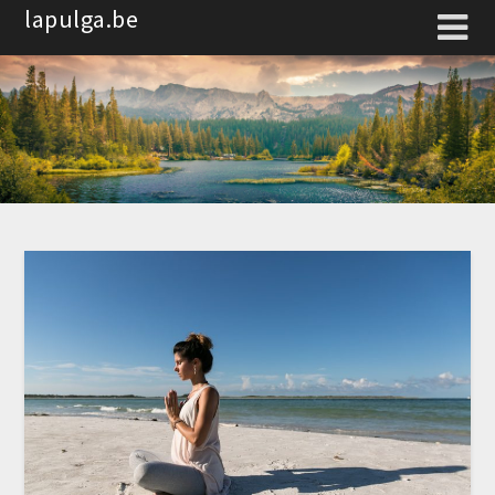
Spring
lapulga.be
naar
de
inhoud