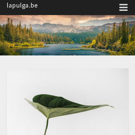
Spring
lapulga.be
naar
de
inhoud