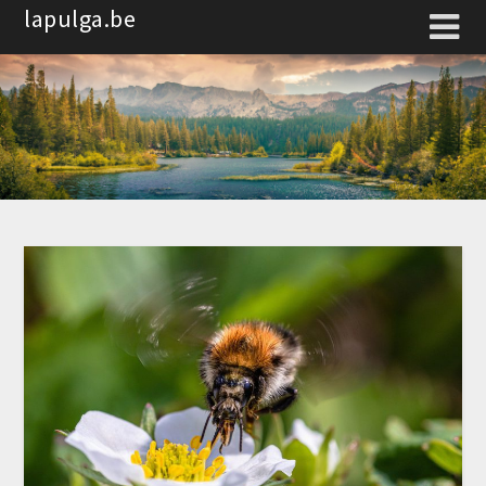
Spring
lapulga.be
naar
de
inhoud