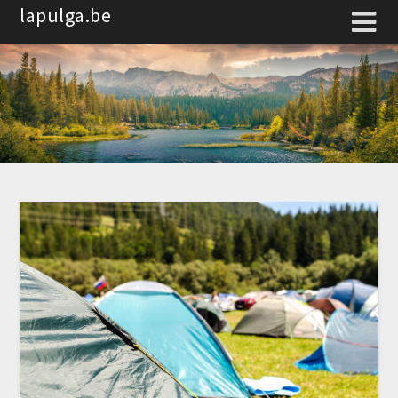
Spring
lapulga.be
naar
de
inhoud