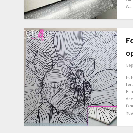
Wa
Fo
o
Gep
Fot
for
Een
doe
fam
huw