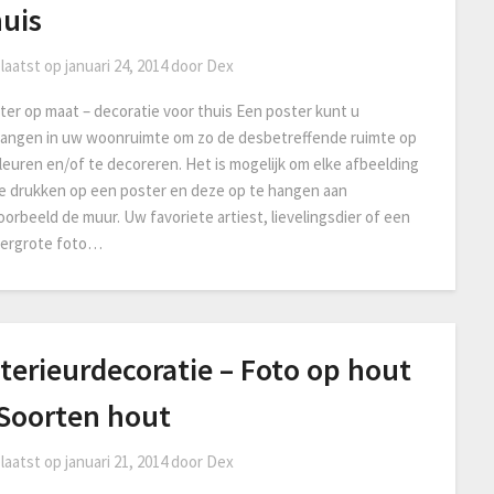
huis
laatst op
januari 24, 2014
door
Dex
ter op maat – decoratie voor thuis Een poster kunt u
angen in uw woonruimte om zo de desbetreffende ruimte op
fleuren en/of te decoreren. Het is mogelijk om elke afbeelding
te drukken op een poster en deze op te hangen aan
oorbeeld de muur. Uw favoriete artiest, lievelingsdier of een
vergrote foto…
terieurdecoratie – Foto op hout
 Soorten hout
laatst op
januari 21, 2014
door
Dex