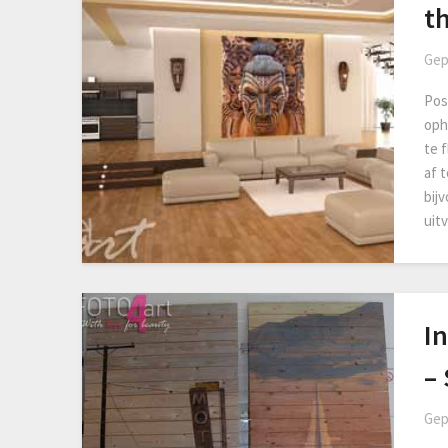
t
Gep
Pos
oph
te 
af 
bijv
uit
In
–
Gep