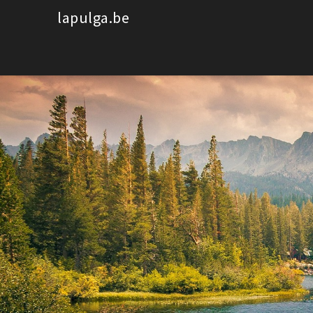
Spring
lapulga.be
naar
de
inhoud