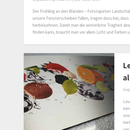
Der Frühling an den Wänden – Fototapeten Landschaft
unsere Fensterscheiben fallen, tragen dazu bei, dass
herbeisehnen. Damit man die winterliche Trägheit ab
finden kann, braucht man vor allem Licht und Farben 
L
a
Gep
Leu
een
voo
met
van