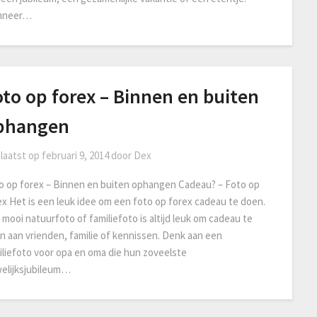
nneer…
to op forex – Binnen en buiten
phangen
laatst op
februari 9, 2014
door
Dex
o op forex – Binnen en buiten ophangen Cadeau? – Foto op
ex Het is een leuk idee om een foto op forex cadeau te doen.
 mooi natuurfoto of familiefoto is altijd leuk om cadeau te
n aan vrienden, familie of kennissen. Denk aan een
iliefoto voor opa en oma die hun zoveelste
elijksjubileum…