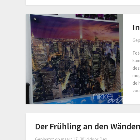
In
Gep
Fot
kam
dez
mog
de 
voo
Der Frühling an den Wänden
Geplaatst op
maart 17, 2014
door
Dex