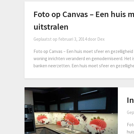
Foto op Canvas – Een huis m
uitstralen
Geplaatst op
februari 3, 2014
door
Dex
Foto op Canvas – Een huis moet sfeer en gezelligheid 
woning inrichten veranderd en gemoderniseerd. Het is
banken neerzetten. Een huis moet sfeer en gezellighe
In
Gep
Fot
hui