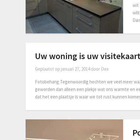
wit
wil
Dan
Uw woning is uw visitekaar
Geplaatst op
januari 27, 2014
door
Dex
Fotobehang Tegenwoordig hechten we veel meer waarde
geworden dan alleen een plekje wat ons warmte en e
dat het een plaatsje is waar we tot rust kunnen kom
Po