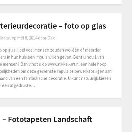
terieurdecoratie – foto op glas
laatst op
mei 8, 2014
door
Dex
o op glas Heel veel mensen zouden wel één of meerder
ers in hun huis een impuls willen geven. Bent u nou 1 van
e mensen? Dan vindt u op www.nikkel-art.nl een hele hoop
elijkheden om deze gewenste impuls te bewerkstelligen aan
hand van een fantastische decoratie. U kunt natuurlijk kiezen
r een afgedrukte…
 – Fototapeten Landschaft