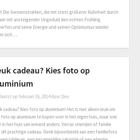
 Die Sonnenstrahlen, die mit stets größerer Kühnheit durch
 wir mit ansteigender Ungeduld den echten Frühling
werfen und seine Energie und seinen Optimismus wieder
um sich….
euk cadeau? Kies foto op
luminium
laatst op
februari 16, 2014
door
Dex
k cadeau? Kies foto op aluminium! Het is niet alleen leuk om
 foto op aluminium te kopen voor in het eigen huis, maar ook
r in het huis van iemand anders. Verras vrienden of familie
 dit prachtige cadeau. Denk bijvoorbeeld aan een familiefoto
 een jubileum, een gezamenlijke vakantie of een etentje.