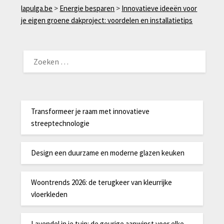
lapulga.be
>
Energie besparen
>
Innovatieve ideeën voor
je eigen groene dakproject: voordelen en installatietips
ZOEKEN
NAAR:
Transformeer je raam met innovatieve
streeptechnologie
Design een duurzame en moderne glazen keuken
Woontrends 2026: de terugkeer van kleurrijke
vloerkleden
Lavendel in je tuin: de geurige aanwinst voor elke