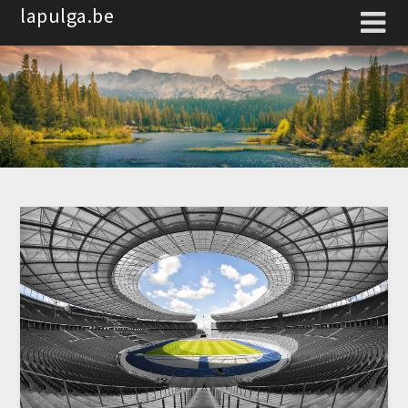
Spring
lapulga.be
naar
de
inhoud