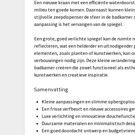
Een nieuwe kraan met een efficiënte waterdoors
milieu ten goede komen. Daarnaast kunnen klein
stijlvolle zeepdispenser de sfeer in de badkamer
aanpassing is het vervangen van de spiegel.
Een grote, goed verlichte spiegel kan de ruimte n
reflecteren, wat een helderder en uitnodigender 
elementen, zoals planten of kunstwerken, kan ook
verbouwingen nodig zijn. Deze kleine verander
badkamer creëren die zowel functioneel als esthe
kunstwerken en creatieve inspiratie.
Samenvatting
Kleine aanpassingen en slimme opbergoploss
Een frisse verfbeurt en nieuwe accessoires g
Luxe verlichting en innovatieve douchefunctie
Duurzame materialen en minimalistisch desig
Een goed doordacht ontwerp en budgetvriendel