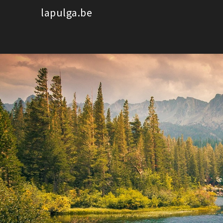
Spring
lapulga.be
naar
de
inhoud