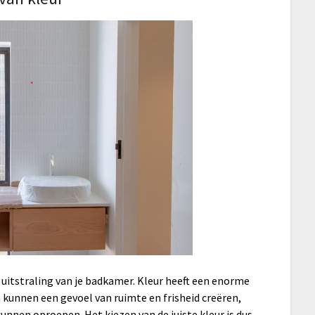
uitstraling van je badkamer. Kleur heeft een enorme
n kunnen een gevoel van ruimte en frisheid creëren,
kunnen oproepen. Het kiezen van de juiste kleur is dus