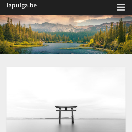
Spring
lapulga.be
naar
de
inhoud