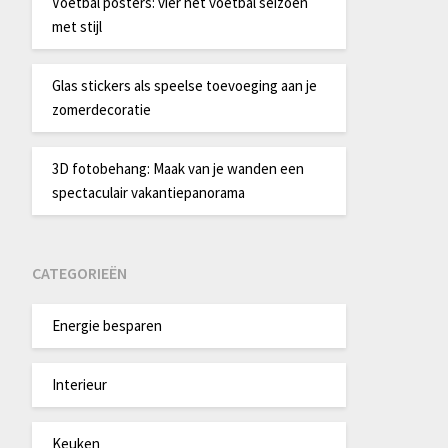
Voetbal posters: vier het voetbal seizoen
met stijl
Glas stickers als speelse toevoeging aan je
zomerdecoratie
3D fotobehang: Maak van je wanden een
spectaculair vakantiepanorama
CATEGORIEËN
Energie besparen
Interieur
Keuken