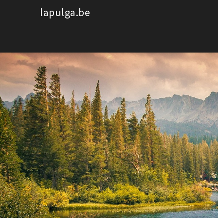
Spring
lapulga.be
naar
de
inhoud