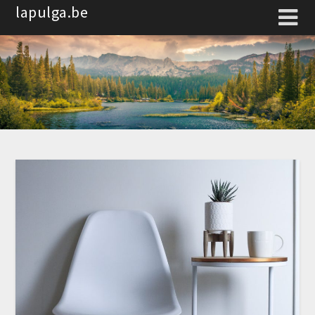
Spring
lapulga.be
naar
de
inhoud