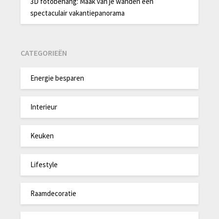
3D fotobehang: Maak van je wanden een
spectaculair vakantiepanorama
CATEGORIEËN
Energie besparen
Interieur
Keuken
Lifestyle
Raamdecoratie