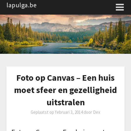
Spring
lapulga.be
naar
de
inhoud
Foto op Canvas – Een huis
moet sfeer en gezelligheid
uitstralen
Geplaatst op
februari 3, 2014
door
Dex