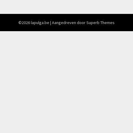
©2026 lapulga.be
| Aangedreven door
Superb Themes