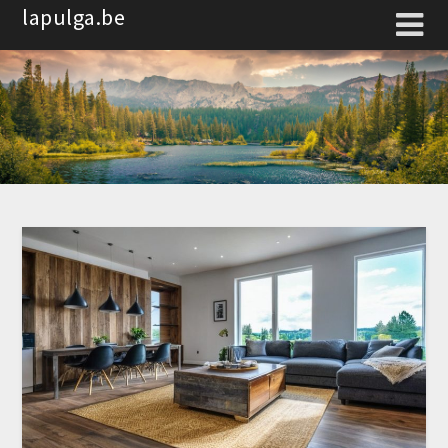
Spring
lapulga.be
naar
de
inhoud