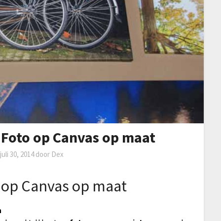
– Foto op Canvas op maat
p
juli 30, 2014
door
Dex
o op Canvas op maat
n