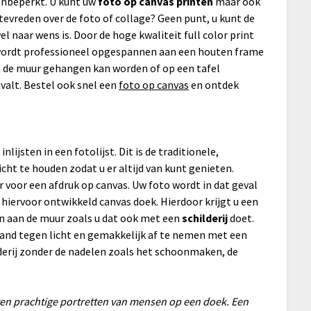
 onbeperkt. U kunt uw
foto op canvas printen
maar ook
tevreden over de foto of collage? Geen punt, u kunt de
 naar wens is. Door de hoge kwaliteit full color print
k wordt professioneel opgespannen aan een houten frame
an de muur gehangen kan worden of op een tafel
valt. Bestel ook snel een
foto op canvas
en ontdek
lijsten in een fotolijst. Dit is de traditionele,
cht te houden zodat u er altijd van kunt genieten.
voor een afdruk op canvas. Uw foto wordt in dat geval
 hiervoor ontwikkeld canvas doek. Hierdoor krijgt u een
en aan de muur zoals u dat ook met een
schilderij
doet.
tand tegen licht en gemakkelijk af te nemen met een
lderij zonder de nadelen zoals het schoonmaken, de
en prachtige portretten van mensen op een doek. Een