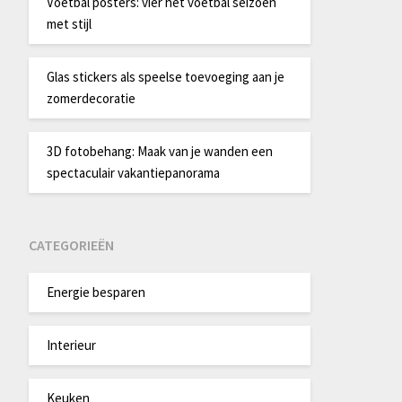
Voetbal posters: vier het voetbal seizoen
met stijl
Glas stickers als speelse toevoeging aan je
zomerdecoratie
3D fotobehang: Maak van je wanden een
spectaculair vakantiepanorama
CATEGORIEËN
Energie besparen
Interieur
Keuken