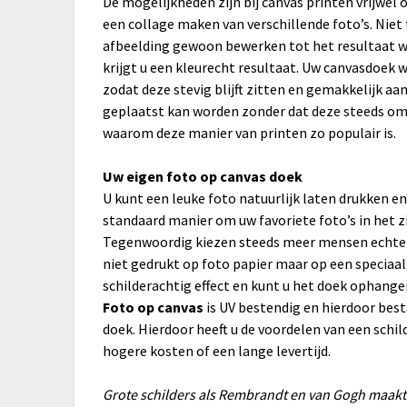
De mogelijkheden zijn bij canvas printen vrijwel
een collage maken van verschillende foto’s. Niet 
afbeelding gewoon bewerken tot het resultaat wel
krijgt u een kleurecht resultaat. Uw canvasdoe
zodat deze stevig blijft zitten en gemakkelijk a
geplaatst kan worden zonder dat deze steeds om
waarom deze manier van printen zo populair is.
Uw eigen foto op canvas doek
U kunt een leuke foto natuurlijk laten drukken en in
standaard manier om uw favoriete foto’s in het zi
Tegenwoordig kiezen steeds meer mensen echter 
niet gedrukt op foto papier maar op een speciaal
schilderachtig effect en kunt u het doek ophang
Foto op canvas
is UV bestendig en hierdoor bes
doek. Hierdoor heeft u de voordelen van een schi
hogere kosten of een lange levertijd.
Grote schilders als Rembrandt en van Gogh maakt