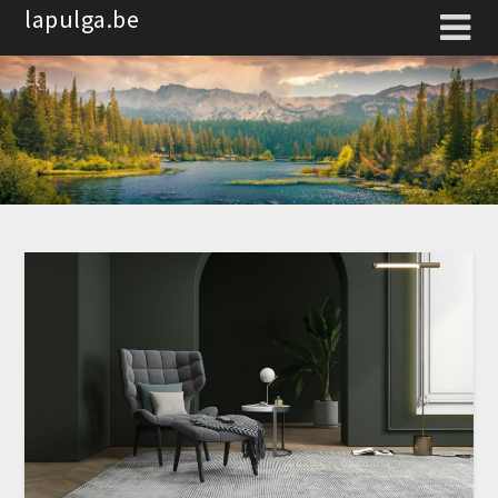
Spring
lapulga.be
naar
de
inhoud