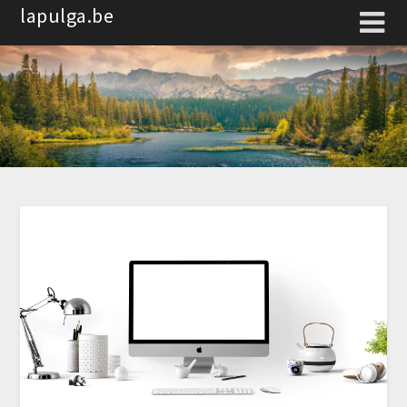
Spring
lapulga.be
naar
de
inhoud