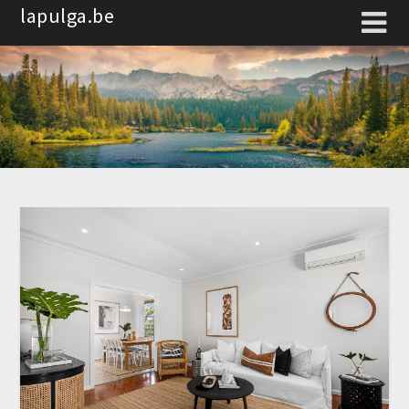
Spring
lapulga.be
naar
de
inhoud