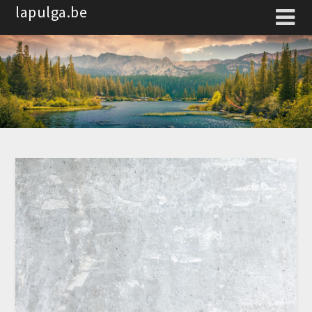
Spring
lapulga.be
naar
de
inhoud