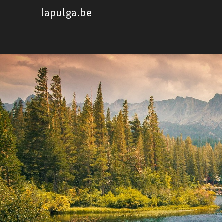
Spring
lapulga.be
naar
de
inhoud