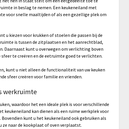
het hen in staat stelt om een eetgedeelte toe te
ruimte in beslag te nemen. Een keukeneiland met
te voor snelle maaltijden of als een gezellige plek om
t u kiezen voor krukken of stoelen die passen bij de
 ruimte is tussen de zitplaatsen en het aanrechtblad,
n. Daarnaast kunt u overwegen om verlichting boven
sfeer te creëren en de eetruimte goed te verlichten.
, kunt u niet alleen de functionaliteit van uw keuken
de sfeer creëren voor familie en vrienden.
ls werkruimte
uken, waardoor het een ideale plek is voor verschillende
het keukeneiland kan dienen als een ruime werkplek voor
. Bovendien kunt u het keukeneiland ook gebruiken als
 ze naar de kookplaat of oven verplaatst.