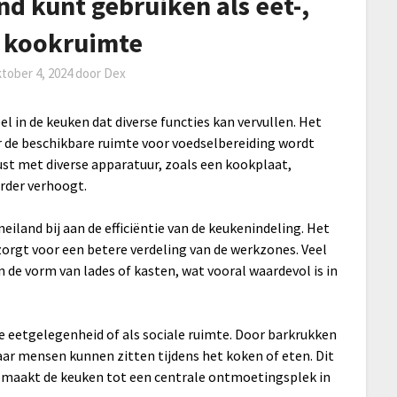
nd kunt gebruiken als eet-,
n kookruimte
ktober 4, 2024
door
Dex
l in de keuken dat diverse functies kan vervullen. Het
r de beschikbare ruimte voor voedselbereiding wordt
st met diverse apparatuur, zoals een kookplaat,
erder verhoogt.
iland bij aan de efficiëntie van de keukenindeling. Het
zorgt voor een betere verdeling van de werkzones. Veel
de vorm van lades of kasten, wat vooral waardevol is in
e eetgelegenheid of als sociale ruimte. Door barkrukken
aar mensen kunnen zitten tijdens het koken of eten. Dit
n maakt de keuken tot een centrale ontmoetingsplek in