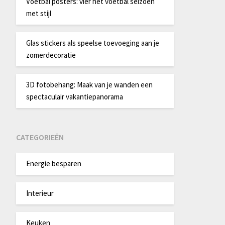
Voetbal posters: vier het voetbal seizoen
met stijl
Glas stickers als speelse toevoeging aan je
zomerdecoratie
3D fotobehang: Maak van je wanden een
spectaculair vakantiepanorama
CATEGORIEËN
Energie besparen
Interieur
Keuken